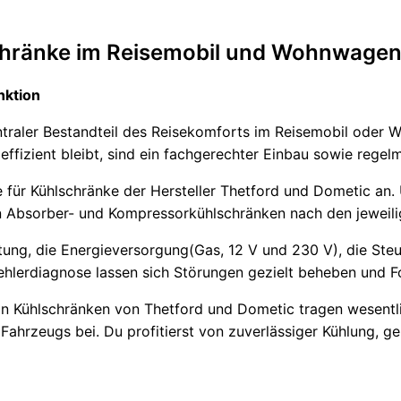
schränke im Reisemobil und Wohnwage
nktion
zentraler Bestandteil des Reisekomforts im Reisemobil oder
effizient bleibt, sind ein fachgerechter Einbau sowie regel
ce für Kühlschränke der Hersteller Thetford und Dometic a
 Absorber- und Kompressorkühlschränken nach den jeweili
istung, die Energieversorgung(Gas, 12 V und 230 V), die St
Fehlerdiagnose lassen sich Störungen gezielt beheben und 
an Kühlschränken von Thetford und Dometic tragen wesentl
Fahrzeugs bei. Du profitierst von zuverlässiger Kühlung, g