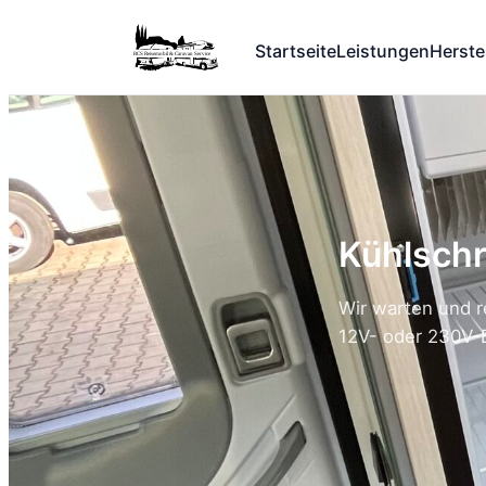
Startseite
Leistungen
Herstel
Kühlsch
Wir warten und 
12V- oder 230V-B